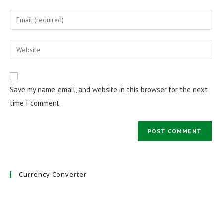
name
Enter
or
your
username
email
Enter
to
address
your
comment
to
website
comment
URL
Save my name, email, and website in this browser for the next
(optional)
time I comment.
Currency Converter