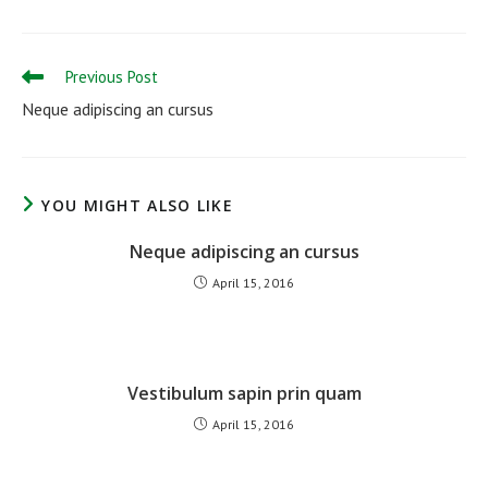
a
a
new
new
window
window
Read
Previous Post
more
Neque adipiscing an cursus
articles
YOU MIGHT ALSO LIKE
Neque adipiscing an cursus
April 15, 2016
Vestibulum sapin prin quam
April 15, 2016