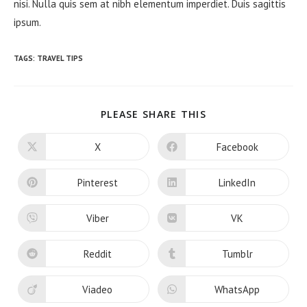
nisi. Nulla quis sem at nibh elementum imperdiet. Duis sagittis
ipsum.
TAGS
:
TRAVEL TIPS
SHARE
PLEASE SHARE THIS
THIS
CONTENT
X
Facebook
Opens
Opens
in
in
a
a
new
new
Pinterest
LinkedIn
Opens
Opens
window
window
in
in
a
a
new
new
Viber
VK
Opens
Opens
window
window
in
in
a
a
new
new
Reddit
Tumblr
Opens
Opens
window
window
in
in
a
a
new
new
Viadeo
WhatsApp
Opens
Opens
window
window
in
in