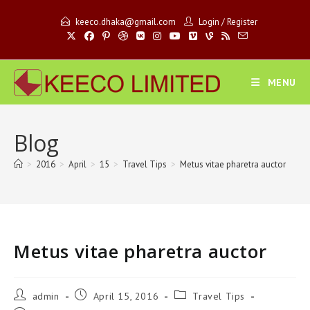
Skip
keeco.dhaka@gmail.com
Login
/
Register
to
content
MENU
Blog
>
2016
>
April
>
15
>
Travel Tips
>
Metus vitae pharetra auctor
Metus vitae pharetra auctor
Post
Post
Post
admin
April 15, 2016
Travel Tips
author:
published:
category: